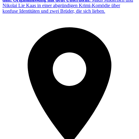
Nikolai Lie Kaas in einer abgründigen Krimi-Komödie über
konfuse Identitäten und zwei Brüder, die sich lieben.