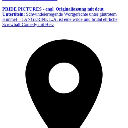
PRIDE PICTURES - engl. Originalfassung mit deut.
Untertiteln:
Schwindelerregende Wortgefechte unter glutrotem
Himmel – TANGERINE L.A. ist eine wilde und brutal ehrliche
Screwball-Comedy mit Herz