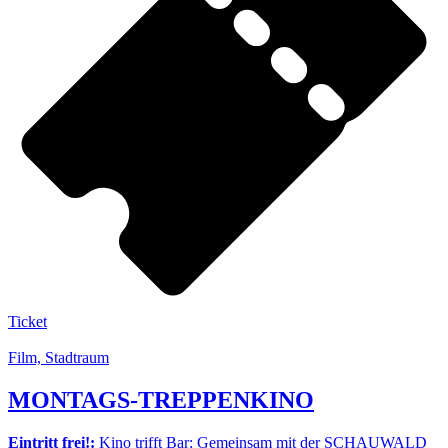
Ticket
Film, Stadtraum
MONTAGS-TREPPENKINO
Eintritt frei!:
Kino trifft Bar: Gemeinsam mit der SCHAUWALD