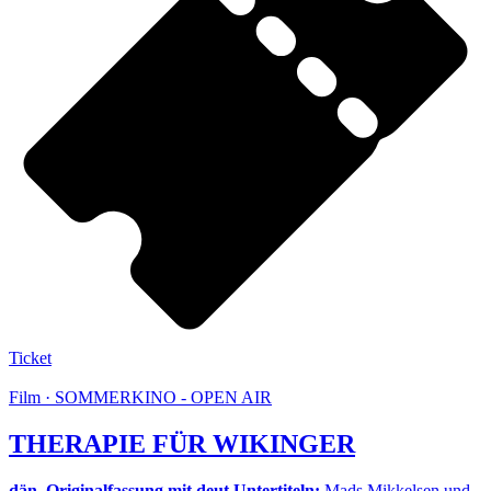
Ticket
Film · SOMMERKINO - OPEN AIR
THERAPIE FÜR WIKINGER
dän. Originalfassung mit deut Untertiteln:
Mads Mikkelsen und