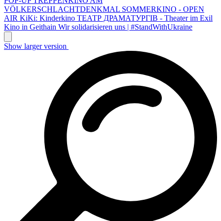
POP-UP TREPPENKINO AM
VÖLKERSCHLACHTDENKMAL
SOMMERKINO - OPEN
AIR
KiKi: Kinderkino
ТЕАТР ДРАМАТУРГІВ - Theater im Exil
Kino in Geithain
Wir solidarisieren uns | #StandWithUkraine
Show larger version