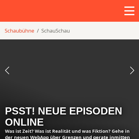
Zum Hauptinhalt springen
Skip to page footer
Sie sind hier:
Schaubühne
SchauSchau
Zurück
We
PSST! NEUE EPISODEN
ONLINE
Was ist Zeit? Was ist Realität und was Fiktion? Gehe in
der neuen WebApp über Grenzen und gerate inmitten