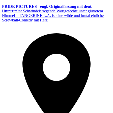
PRIDE PICTURES - engl. Originalfassung mit deut.
Untertiteln:
Schwindelerregende Wortgefechte unter glutrotem
Himmel – TANGERINE L.A. ist eine wilde und brutal ehrliche
Screwball-Comedy mit Herz