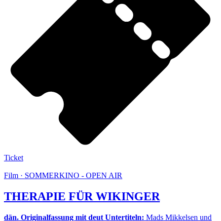
Ticket
Film · SOMMERKINO - OPEN AIR
THERAPIE FÜR WIKINGER
dän. Originalfassung mit deut Untertiteln:
Mads Mikkelsen und