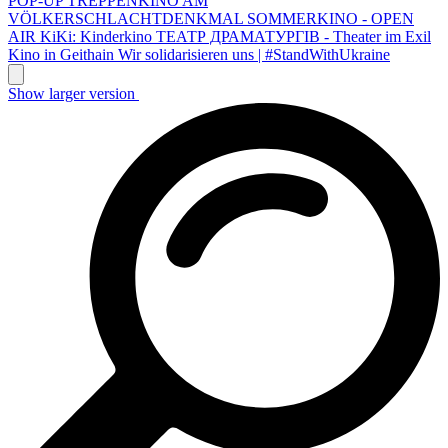
POP-UP TREPPENKINO AM
VÖLKERSCHLACHTDENKMAL
SOMMERKINO - OPEN
AIR
KiKi: Kinderkino
ТЕАТР ДРАМАТУРГІВ - Theater im Exil
Kino in Geithain
Wir solidarisieren uns | #StandWithUkraine
Show larger version