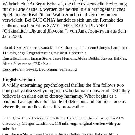
Wahrheit eine Außerirdische sei, die eine existenzielle Bedrohung
für die Erde darstellt, werden die beiden in ein brandgefährliches
Spiel, in dem Realität und Wahn zunehmend verschwimmen,
verwickelt. Bei BUGONIA handelt es sich um ein Remake des
südkoreanischen Films SAVE THE GREEN PLANET!
(Originaltitel: „Jigureul Jikyeora!“) von Jang Joon-hwan aus dem
Jahr 2003.
Irland, USA, Südkorea, Kanada, Großbritannien 2025 von Giorgos Lanthimos,
118 min, engl. Originalfassung mit deut. Untertiteln
Darsteller:innen: Emma Stone, Jesse Plemons, Aidan Delbis, Stavros Halkias,
Alicia Silverstone, FSK t.b.a.
Deskriptoren: Gewalt, Bedrohung, Verletzung
English version:
A wildly entertaining psychological thriller, the film follows two
conspiracy-obsessed young men who kidnap a powerful CEO they
believe is an alien out to destroy humanity. What begins as a
paranoid act spirals into a battle of delusions and control—one as
viscerally unpredictable as it is provocative.
Ireland, the United States, South Korea, Canada, the United Kingdom 2025
directed by Giorgos Lanthimos, 118 min, engl. original version with ger.
subtitles
Cast: Emma Stone, Jesse Plemons, Aidan Delbis, Stavros Halkias, Alicia