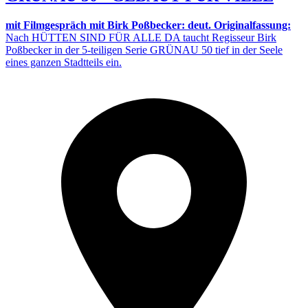
mit Filmgespräch mit Birk Poßbecker: deut. Originalfassung:
Nach HÜTTEN SIND FÜR ALLE DA taucht Regisseur Birk
Poßbecker in der 5-teiligen Serie GRÜNAU 50 tief in der Seele
eines ganzen Stadtteils ein.