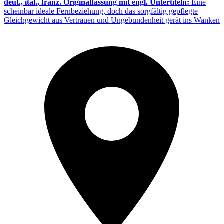
deut., ital., franz. Originalfassung mit engl. Untertiteln:
Eine
scheinbar ideale Fernbeziehung, doch das sorgfältig gepflegte
Gleichgewicht aus Vertrauen und Ungebundenheit gerät ins Wanken