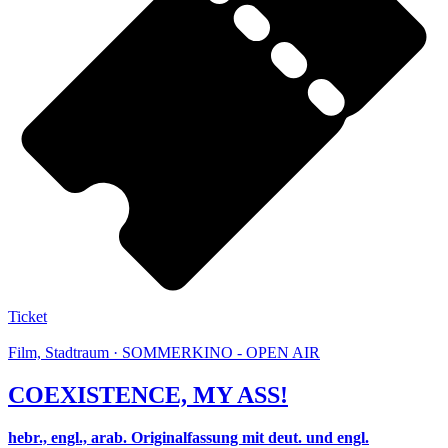
Ticket
Film, Stadtraum · SOMMERKINO - OPEN AIR
COEXISTENCE, MY ASS!
hebr., engl., arab. Originalfassung mit deut. und engl.