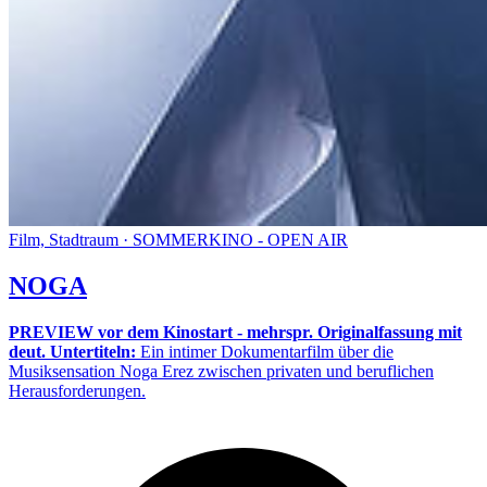
Film, Stadtraum · SOMMERKINO - OPEN AIR
NOGA
PREVIEW vor dem Kinostart - mehrspr. Originalfassung mit
deut. Untertiteln:
Ein intimer Dokumentarfilm über die
Musiksensation Noga Erez zwischen privaten und beruflichen
Herausforderungen.