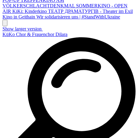
POP-UP TREPPENKINO AM
VÖLKERSCHLACHTDENKMAL
SOMMERKINO - OPEN
AIR
KiKi: Kinderkino
ТЕАТР ДРАМАТУРГІВ - Theater im Exil
Kino in Geithain
Wir solidarisieren uns | #StandWithUkraine
Show larger version
KüKo Chor & Frauenchor Dilara