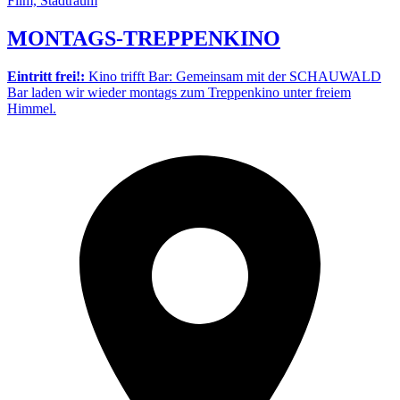
Film, Stadtraum
MONTAGS-TREPPENKINO
Eintritt frei!:
Kino trifft Bar: Gemeinsam mit der SCHAUWALD
Bar laden wir wieder montags zum Treppenkino unter freiem
Himmel.