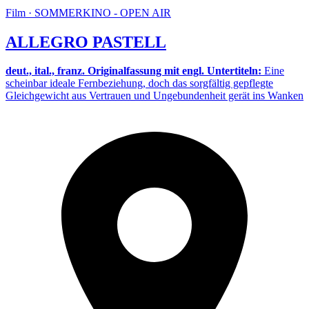
Film · SOMMERKINO - OPEN AIR
ALLEGRO PASTELL
deut., ital., franz. Originalfassung mit engl. Untertiteln:
Eine
scheinbar ideale Fernbeziehung, doch das sorgfältig gepflegte
Gleichgewicht aus Vertrauen und Ungebundenheit gerät ins Wanken