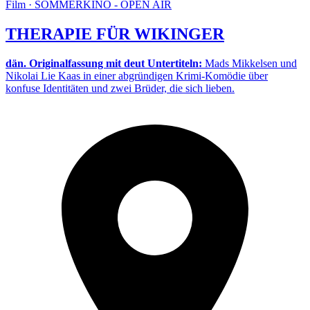
Film · SOMMERKINO - OPEN AIR
THERAPIE FÜR WIKINGER
dän. Originalfassung mit deut Untertiteln:
Mads Mikkelsen und
Nikolai Lie Kaas in einer abgründigen Krimi-Komödie über
konfuse Identitäten und zwei Brüder, die sich lieben.