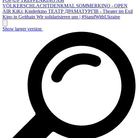
POP-UP TREPPENKINO AM
VÖLKERSCHLACHTDENKMAL
SOMMERKINO - OPEN
AIR
KiKi: Kinderkino
ТЕАТР ДРАМАТУРГІВ - Theater im Exil
Kino in Geithain
Wir solidarisieren uns | #StandWithUkraine
Show larger version