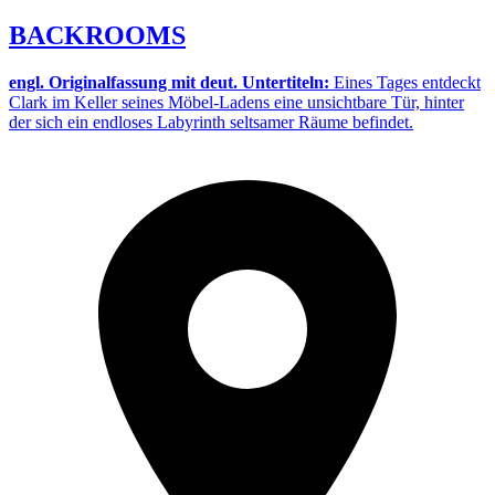
BACKROOMS
engl. Originalfassung mit deut. Untertiteln:
Eines Tages entdeckt
Clark im Keller seines Möbel-Ladens eine unsichtbare Tür, hinter
der sich ein endloses Labyrinth seltsamer Räume befindet.