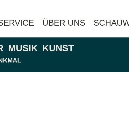
 SERVICE
ÜBER UNS
SCHAUW
R
MUSIK
KUNST
ENKMAL
hain