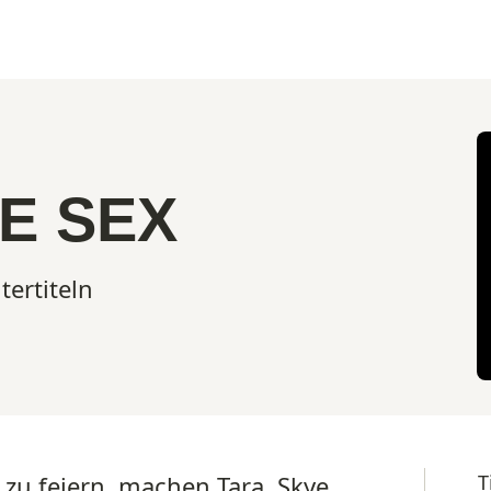
E SEX
tertiteln
zu feiern, machen Tara, Skye
T