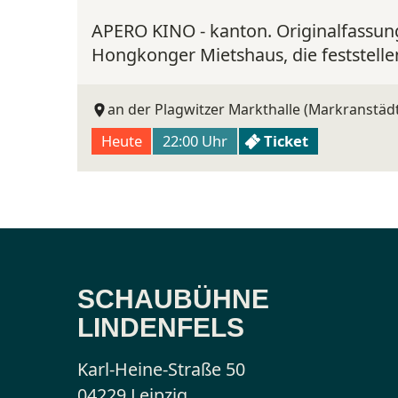
APERO KINO - kanton. Originalfassung
Hongkonger Mietshaus, die feststelle
an der Plagwitzer Markthalle (Markranstädt
Heute
22:00 Uhr
Ticket
SCHAUBÜHNE
LINDENFELS
Karl-Heine-Straße 50
04229 Leipzig