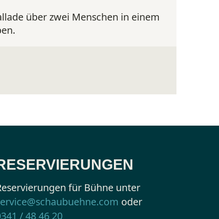
llade über zwei Menschen in einem
engl. O
ben.
hinter 
an der
Sa. 08.0
RESERVIERUNGEN
Reservierungen für Bühne unter
service@schaubuehne.com
oder
0341 / 48 46 20