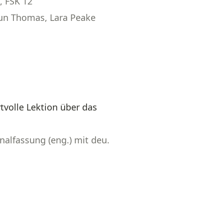
, FSK 12
aun Thomas, Lara Peake
rtvolle Lektion über das
alfassung (eng.) mit deu.