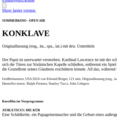
#StandWithUkraine
Show larger version
SOMMERKINO - OPEN AIR
KONKLAVE
Originalfassung (eng., ita., spa., lat.) mit deu. Untertiteln
Der Papst ist unerwartet verstorben. Kardinal Lawrence ist mit der s
sich die Türen zur Sixtinischen Kapelle schließen, entbrennt ein Sp
die Grundfeste seines Glaubens erschüttern könnte. All das, während
Großbritannien, USA 2024 von Edward Berger, 121 min, Originalfassung (eng., ita., 
Darsteller:innen: Ralph Fiennes, Stanley Tucci, John Lithgow
Kurzfilm im Vorprogramm:
ATHLETICUS: DIE KÜR
Eine Schildkröte, ein Papageinentaucher und die Geburt eines außer