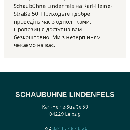
Schaubühne Lindenfels на Karl-Heine-
Straße 50. Приходьте і добре
проведіть час з однолітками.
Пропозиція доступна вам
безкоштовно. Ми з нетерпінням
чекаємо на вас.
SCHAUBÜHNE LINDENFELS
Karl-Heine-Straße 50
04229 Leipzig
Tel.:
0341 / 48 46 20