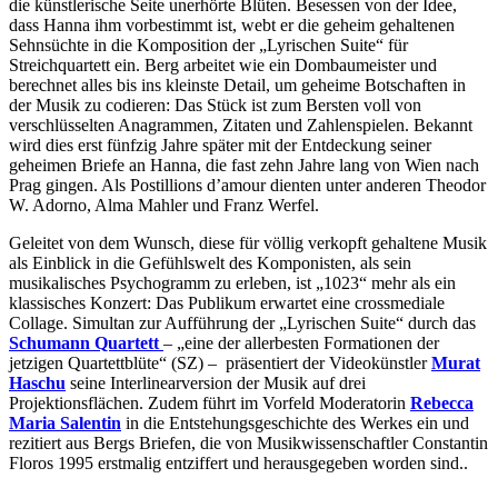
die künstlerische Seite unerhörte Blüten. Besessen von der Idee,
dass Hanna ihm vorbestimmt ist, webt er die geheim gehaltenen
Sehnsüchte in die Komposition der „Lyrischen Suite“ für
Streichquartett ein. Berg arbeitet wie ein Dombaumeister und
berechnet alles bis ins kleinste Detail, um geheime Botschaften in
der Musik zu codieren: Das Stück ist zum Bersten voll von
verschlüsselten Anagrammen, Zitaten und Zahlenspielen. Bekannt
wird dies erst fünfzig Jahre später mit der Entdeckung seiner
geheimen Briefe an Hanna, die fast zehn Jahre lang von Wien nach
Prag gingen. Als Postillions d’amour dienten unter anderen Theodor
W. Adorno, Alma Mahler und Franz Werfel.
Geleitet von dem Wunsch, diese für völlig verkopft gehaltene Musik
als Einblick in die Gefühlswelt des Komponisten, als sein
musikalisches Psychogramm zu erleben, ist „1023“ mehr als ein
klassisches Konzert: Das Publikum erwartet eine crossmediale
Collage. Simultan zur Aufführung der „Lyrischen Suite“ durch das
Schumann Quartett
– „eine der allerbesten Formationen der
jetzigen Quartettblüte“ (SZ) –
präsentiert der Videokünstler
Murat
Haschu
seine Interlinearversion der Musik auf drei
Projektionsflächen. Zudem führt im Vorfeld Moderatorin
Rebecca
Maria Salentin
in die Entstehungsgeschichte des Werkes ein und
rezitiert aus Bergs Briefen, die von Musikwissenschaftler Constantin
Floros 1995 erstmalig entziffert und herausgegeben worden sind..