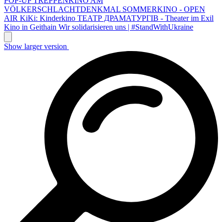
POP-UP TREPPENKINO AM
VÖLKERSCHLACHTDENKMAL
SOMMERKINO - OPEN
AIR
KiKi: Kinderkino
ТЕАТР ДРАМАТУРГІВ - Theater im Exil
Kino in Geithain
Wir solidarisieren uns | #StandWithUkraine
Show larger version