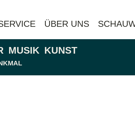
 SERVICE
ÜBER UNS
SCHAUW
R
MUSIK
KUNST
ENKMAL
hain