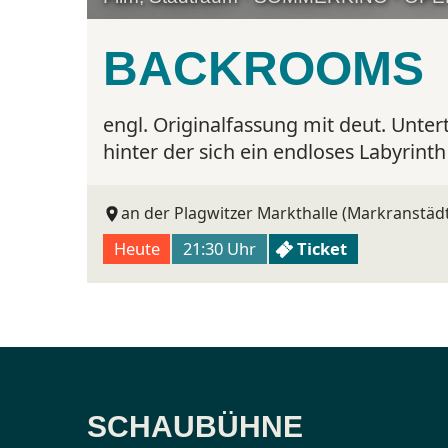
BACKROOMS
engl. Originalfassung mit deut. Untert
hinter der sich ein endloses Labyrint
an der Plagwitzer Markthalle (Markranstädt
Heute
21:30 Uhr
Ticket
SCHAUBÜHNE