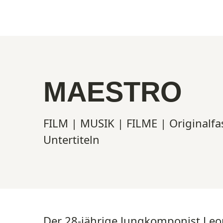
Show larger version
MAESTRO
FILM | MUSIK | FILME | Originalfa
Untertiteln
Der 28-jährige Jungkomponist Leon