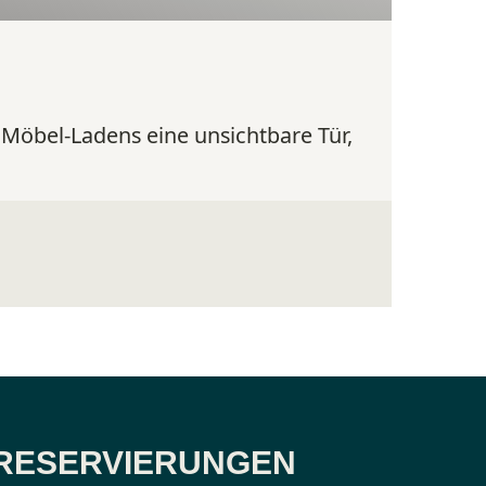
N
s Möbel-Ladens eine unsichtbare Tür,
PREVIEW
Musikse
an der
So. 09.0
RESERVIERUNGEN