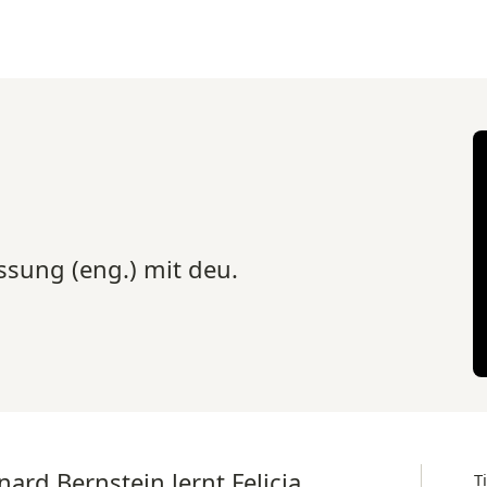
ssung (eng.) mit deu.
ard Bernstein lernt Felicia
T