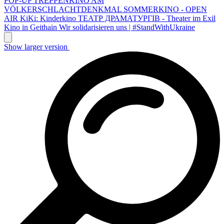
POP-UP TREPPENKINO AM
VÖLKERSCHLACHTDENKMAL
SOMMERKINO - OPEN
AIR
KiKi: Kinderkino
ТЕАТР ДРАМАТУРГІВ - Theater im Exil
Kino in Geithain
Wir solidarisieren uns | #StandWithUkraine
Show larger version