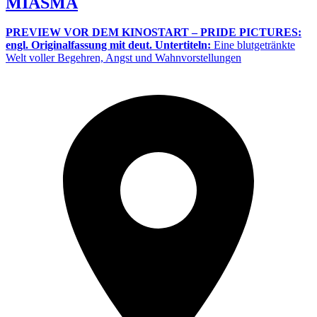
MIASMA
PREVIEW VOR DEM KINOSTART – PRIDE PICTURES:
engl. Originalfassung mit deut. Untertiteln:
Eine blutgetränkte
Welt voller Begehren, Angst und Wahnvorstellungen