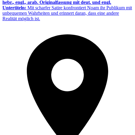
hebr., engl., arab. Originalfassung mit deut. und engl.
Untertiteln:
Mit scharfer Satire konfrontiert Noam ihr Publikum mit
unbequemen Wahrheiten und erinnert daran, dass eine andere
Realität möglich ist.