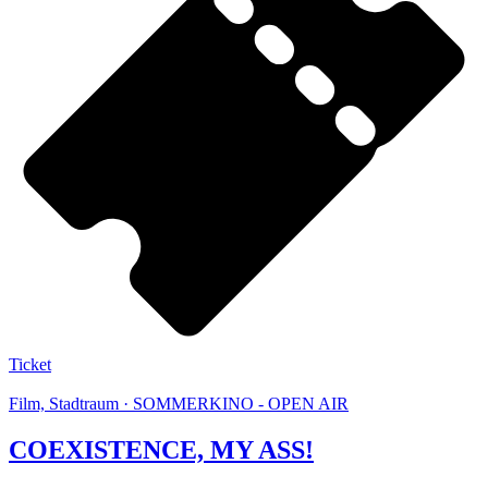
Ticket
Film, Stadtraum · SOMMERKINO - OPEN AIR
COEXISTENCE, MY ASS!