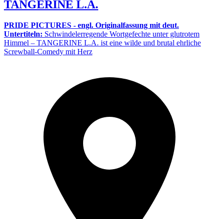
TANGERINE L.A.
PRIDE PICTURES - engl. Originalfassung mit deut.
Untertiteln:
Schwindelerregende Wortgefechte unter glutrotem
Himmel – TANGERINE L.A. ist eine wilde und brutal ehrliche
Screwball-Comedy mit Herz