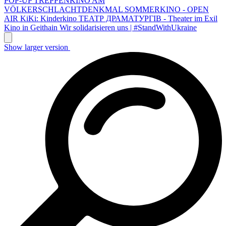
POP-UP TREPPENKINO AM
VÖLKERSCHLACHTDENKMAL
SOMMERKINO - OPEN
AIR
KiKi: Kinderkino
ТЕАТР ДРАМАТУРГІВ - Theater im Exil
Kino in Geithain
Wir solidarisieren uns | #StandWithUkraine
Show larger version