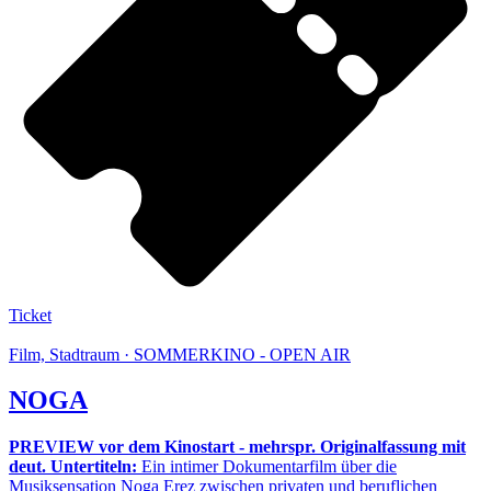
Ticket
Film, Stadtraum · SOMMERKINO - OPEN AIR
NOGA
PREVIEW vor dem Kinostart - mehrspr. Originalfassung mit
deut. Untertiteln:
Ein intimer Dokumentarfilm über die
Musiksensation Noga Erez zwischen privaten und beruflichen