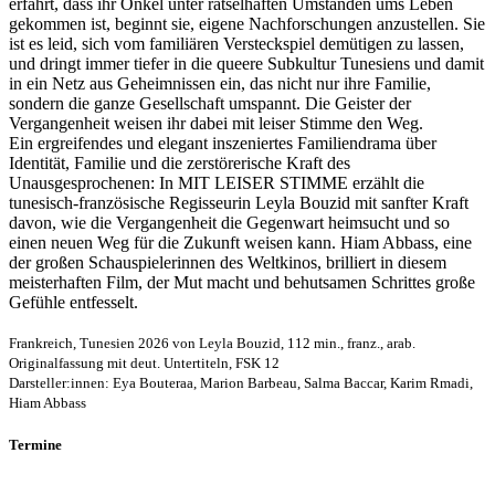
erfährt, dass ihr Onkel unter rätselhaften Umständen ums Leben
gekommen ist, beginnt sie, eigene Nachforschungen anzustellen. Sie
ist es leid, sich vom familiären Versteckspiel demütigen zu lassen,
und dringt immer tiefer in die queere Subkultur Tunesiens und damit
in ein Netz aus Geheimnissen ein, das nicht nur ihre Familie,
sondern die ganze Gesellschaft umspannt. Die Geister der
Vergangenheit weisen ihr dabei mit leiser Stimme den Weg.
Ein ergreifendes und elegant inszeniertes Familiendrama über
Identität, Familie und die zerstörerische Kraft des
Unausgesprochenen: In MIT LEISER STIMME erzählt die
tunesisch-französische Regisseurin Leyla Bouzid mit sanfter Kraft
davon, wie die Vergangenheit die Gegenwart heimsucht und so
einen neuen Weg für die Zukunft weisen kann. Hiam Abbass, eine
der großen Schauspielerinnen des Weltkinos, brilliert in diesem
meisterhaften Film, der Mut macht und behutsamen Schrittes große
Gefühle entfesselt.
Frankreich, Tunesien 2026 von Leyla Bouzid, 112 min., franz., arab.
Originalfassung mit deut. Untertiteln, FSK 12
Darsteller:innen: Eya Bouteraa, Marion Barbeau, Salma Baccar, Karim Rmadi,
Hiam Abbass
Termine