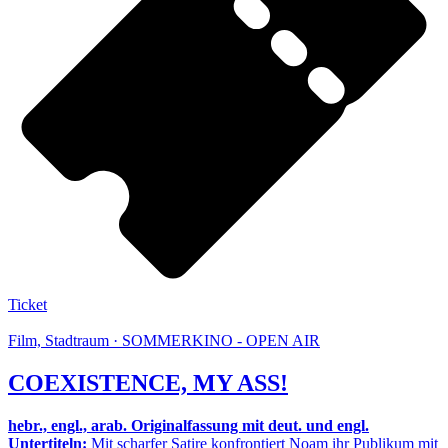
Ticket
Film, Stadtraum · SOMMERKINO - OPEN AIR
COEXISTENCE, MY ASS!
hebr., engl., arab. Originalfassung mit deut. und engl.
Untertiteln:
Mit scharfer Satire konfrontiert Noam ihr Publikum mit