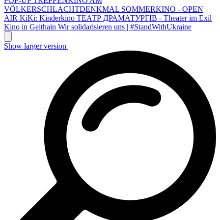
POP-UP TREPPENKINO AM
VÖLKERSCHLACHTDENKMAL
SOMMERKINO - OPEN
AIR
KiKi: Kinderkino
ТЕАТР ДРАМАТУРГІВ - Theater im Exil
Kino in Geithain
Wir solidarisieren uns | #StandWithUkraine
Show larger version