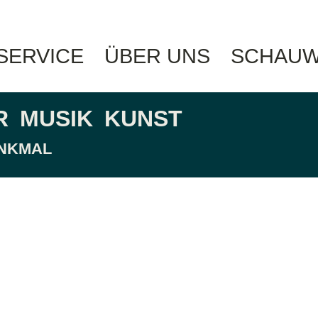
 SERVICE
ÜBER UNS
SCHAUW
R
MUSIK
KUNST
ENKMAL
hain