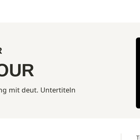
R
JOUR
g mit deut. Untertiteln
T