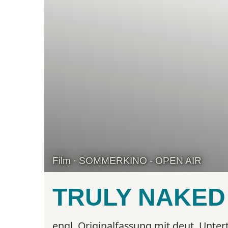
Film · SOMMERKINO - OPEN AIR
TRULY NAKED
engl. Originalfassung mit deut. Untert