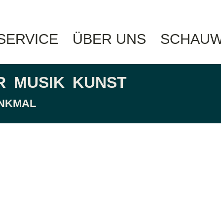
 SERVICE
ÜBER UNS
SCHAUW
R
MUSIK
KUNST
ENKMAL
hain