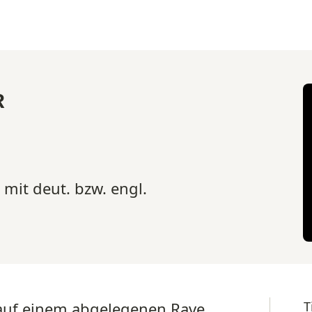
R
 mit deut. bzw. engl.
auf einem abgelegenen Rave
T