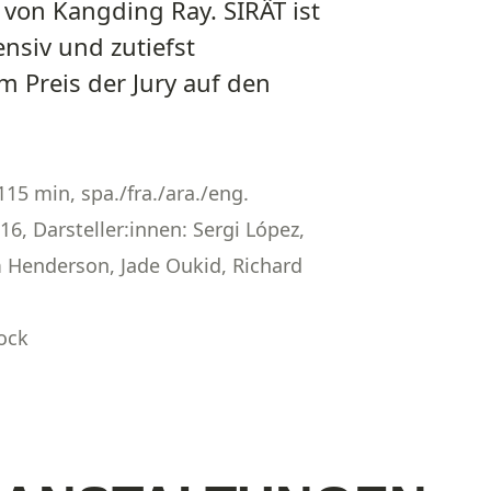
von Kangding Ray. SIRÂT ist
ensiv und zutiefst
 Preis der Jury auf den
115 min, spa./fra./ara./eng.
16, Darsteller:innen: Sergi López,
 Henderson, Jade Oukid, Richard
ock