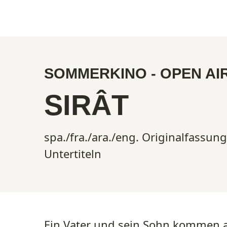
Show larger version
SOMMERKINO - OPEN AI
SIRÂT
spa./fra./ara./eng. Originalfassung
Untertiteln
Ein Vater und sein Sohn kommen 