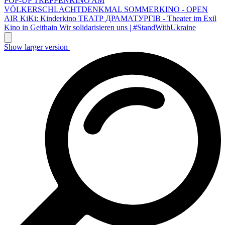
POP-UP TREPPENKINO AM
VÖLKERSCHLACHTDENKMAL
SOMMERKINO - OPEN
AIR
KiKi: Kinderkino
ТЕАТР ДРАМАТУРГІВ - Theater im Exil
Kino in Geithain
Wir solidarisieren uns | #StandWithUkraine
Show larger version