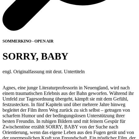
SOMMERKINO - OPEN AIR
SORRY, BABY
engl. Originalfassung mit deut. Untertiteln
Agnes, eine junge Literaturprofessorin in Neuengland, wird nach
einem traumatischen Erlebnis aus der Bahn geworfen. Während ihr
Umfeld zur Tagesordnung übergeht, kämpft sie mit dem Gefühl,
festzustecken. In fünf Kapiteln und über mehrere Jahre hinweg
begleitet der Film ihren Weg zurück zu sich selbst – getragen von
scharfem Humor und der bedingungslosen Unterstützung ihrer
besten Freundin. In ruhigen Bildern und mit feinem Gespür für
Zwischentöne erzählt SORRY, BABY von der Suche nach
Orientierung, wenn das eigene Leben aus den Fugen gerät und von
der unermesslichen Kraft von Freundschaft. Ein tröstlicher Film, der