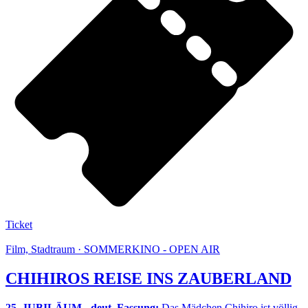
Ticket
Film, Stadtraum · SOMMERKINO - OPEN AIR
CHIHIROS REISE INS ZAUBERLAND
25. JUBILÄUM - deut. Fassung:
Das Mädchen Chihiro ist völlig