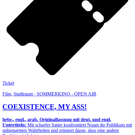
Ticket
Film, Stadtraum · SOMMERKINO - OPEN AIR
COEXISTENCE, MY ASS!
hebr., engl., arab. Originalfassung mit deut. und engl.
Untertiteln:
Mit scharfer Satire konfrontiert Noam ihr Publikum mit
unbequemen Wahrheiten und erinnert daran, dass eine andere