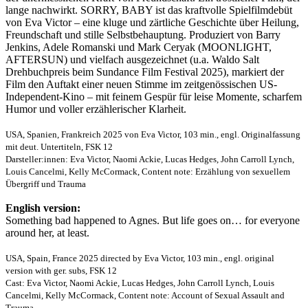
lange nachwirkt. SORRY, BABY ist das kraftvolle Spielfilmdebüt
von Eva Victor – eine kluge und zärtliche Geschichte über Heilung,
Freundschaft und stille Selbstbehauptung. Produziert von Barry
Jenkins, Adele Romanski und Mark Ceryak (MOONLIGHT,
AFTERSUN) und vielfach ausgezeichnet (u.a. Waldo Salt
Drehbuchpreis beim Sundance Film Festival 2025), markiert der
Film den Auftakt einer neuen Stimme im zeitgenössischen US-
Independent-Kino – mit feinem Gespür für leise Momente, scharfem
Humor und voller erzählerischer Klarheit.
USA, Spanien, Frankreich 2025 von Eva Victor, 103 min., engl. Originalfassung
mit deut. Untertiteln, FSK 12
Darsteller:innen: Eva Victor, Naomi Ackie, Lucas Hedges, John Carroll Lynch,
Louis Cancelmi, Kelly McCormack, Content note: Erzählung von sexuellem
Übergriff und Trauma
English version:
Something bad happened to Agnes. But life goes on… for everyone
around her, at least.
USA, Spain, France 2025 directed by Eva Victor, 103 min., engl. original
version with ger. subs, FSK 12
Cast: Eva Victor, Naomi Ackie, Lucas Hedges, John Carroll Lynch, Louis
Cancelmi, Kelly McCormack, Content note: Account of Sexual Assault and
Trauma