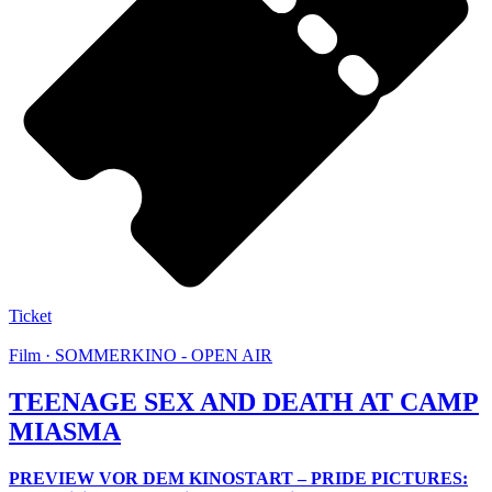
Ticket
Film · SOMMERKINO - OPEN AIR
TEENAGE SEX AND DEATH AT CAMP
MIASMA
PREVIEW VOR DEM KINOSTART – PRIDE PICTURES: