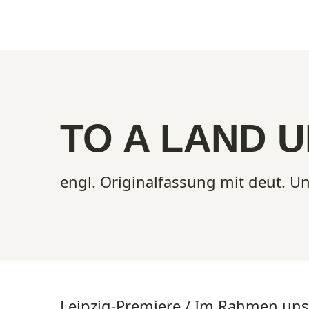
Show larger version
TO A LAND 
engl. Originalfassung mit deut. Un
Leipzig-Premiere / Im Rahmen uns