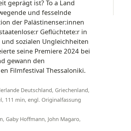
t geprägt ist? To a Land
ewegende und fesselnde
ion der Palästinenser:innen
taatenlose:r Geflüchtete:r in
n und sozialen Ungleichheiten
eierte seine Premiere 2024 bei
d gewann den
en Filmfestival Thessaloniki
.
ederlande Deutschland, Griechenland,
l, 111 min, engl. Originalfassung
aim, Gaby Hoffmann, John Magaro,