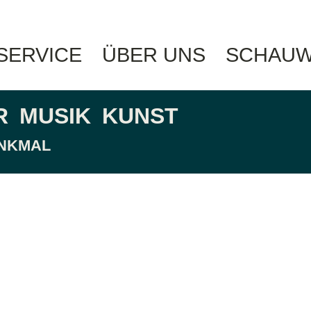
 SERVICE
ÜBER UNS
SCHAUW
R
MUSIK
KUNST
ENKMAL
hain