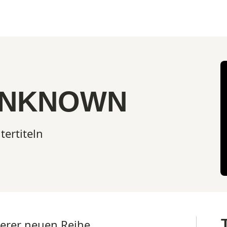
UNKNOWN
tertiteln
erer neuen Reihe