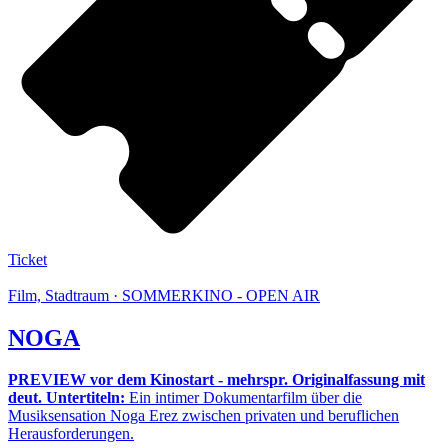
Ticket
Film, Stadtraum · SOMMERKINO - OPEN AIR
NOGA
PREVIEW vor dem Kinostart - mehrspr. Originalfassung mit
deut. Untertiteln:
Ein intimer Dokumentarfilm über die
Musiksensation Noga Erez zwischen privaten und beruflichen
Herausforderungen.