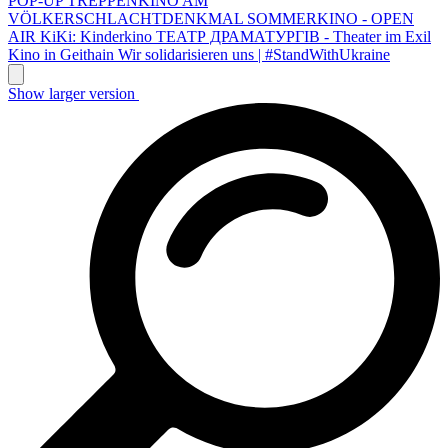
POP-UP TREPPENKINO AM
VÖLKERSCHLACHTDENKMAL
SOMMERKINO - OPEN
AIR
KiKi: Kinderkino
ТЕАТР ДРАМАТУРГІВ - Theater im Exil
Kino in Geithain
Wir solidarisieren uns | #StandWithUkraine
Show larger version