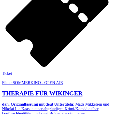
Ticket
Film · SOMMERKINO - OPEN AIR
THERAPIE FÜR WIKINGER
dän. Originalfassung mit deut Untertiteln:
Mads Mikkelsen und
Nikolai Lie Kaas in einer abgründigen Krimi-Komödie über
konfuse Identitäten und zwei Brüder, die sich lieben.