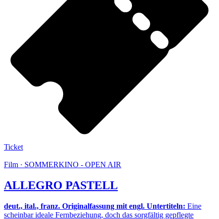
Ticket
Film · SOMMERKINO - OPEN AIR
ALLEGRO PASTELL
deut., ital., franz. Originalfassung mit engl. Untertiteln:
Eine
scheinbar ideale Fernbeziehung, doch das sorgfältig gepflegte