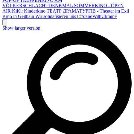
POP-UP TREPPENKINO AM
VÖLKERSCHLACHTDENKMAL
SOMMERKINO - OPEN
AIR
KiKi: Kinderkino
ТЕАТР ДРАМАТУРГІВ - Theater im Exil
Kino in Geithain
Wir solidarisieren uns | #StandWithUkraine
Show larger version