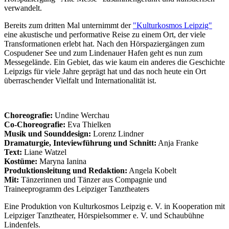
verwandelt.
Bereits zum dritten Mal unternimmt der
"Kulturkosmos Leipzig"
eine akustische und performative Reise zu einem Ort, der viele
Transformationen erlebt hat. Nach den Hörspaziergängen zum
Cospudener See und zum Lindenauer Hafen geht es nun zum
Messegelände. Ein Gebiet, das wie kaum ein anderes die Geschichte
Leipzigs für viele Jahre geprägt hat und das noch heute ein Ort
überraschender Vielfalt und Internationalität ist.
Choreografie:
Undine Werchau
Co-Choreografie:
Eva Thielken
Musik und Sounddesign:
Lorenz Lindner
Dramaturgie, Inteviewführung und Schnitt:
Anja Franke
Text:
Liane Watzel
Kostüme:
Maryna Ianina
Produktionsleitung und Redaktion:
Angela Kobelt
Mit:
Tänzerinnen und Tänzer aus Compagnie und
Traineeprogramm des Leipziger Tanztheaters
Eine Produktion von Kulturkosmos Leipzig e. V. in Kooperation mit
Leipziger Tanztheater, Hörspielsommer e. V. und Schaubühne
Lindenfels.