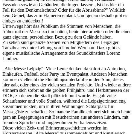
Fassaden sowie an Gebäuden, die fragen lassen: „Ist das hier ein
Fall für den Denkmalschutz? Oder für die Abrissbirne?" Wirklich
kein Gebiet, das zum Flanieren einlädt. Und genau deshalb gibt es
einiges zu entdecken!
Unterwegs hört das Publikum die Stimmen von Menschen, die
früher mit der Messe zu tun hatten, heute hier arbeiten oder die einen
ganz eigenen, persönlichen Bezug zu dem Gelände haben.
Zu sehen sind getanzte Szenen von Mitgliedern des Leipziger
Tanztheaters unter Leitung von Undine Werchau. Dazu gibt es
eigene musikalische Arrangements des Soundkünstlers Lorenz
Lindner.
„Alte Messe Leipzig“: Viele Leute denken da sofort an Autokino,
Einkaufen, Fußball oder Party im Eventpalast. Anderen Menschen
kommen vielleicht die Flüchtlingsunterkünfte in den Sinn, die es
hier gab, oder eines der vielen sozialen Projekte. Und wieder andere
erinnern sich sofort an die großen Frühjahrs- und Herbstmessen der
DDR, zu denen die Stadt plötzlich bunt wurde. Es gab volle
Schaufenster und volle Straßen, während die Leipziger:innen eng
zusammenrückten, um in ihren Wohnungen Schlafplatz für
Messegäste zu schaffen. So manche Familie erinnert sich noch heute
gern an Begegnungen mit Besucher:inen aus anderen Ländern, mit
fremden Sprachen und ungewohnten Verhaltensweisen.
Diese vielen Zeit- und Erinnerungsschichten werden im
Hörspaziergang "Alte Messe" zusammengeführt und künstlerisch