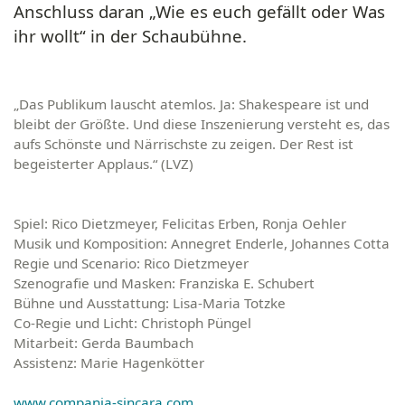
Anschluss daran „Wie es euch gefällt oder Was
ihr wollt“ in der Schaubühne.
„Das Publikum lauscht atemlos. Ja: Shakespeare ist und
bleibt der Größte. Und diese Inszenierung versteht es, das
aufs Schönste und Närrischste zu zeigen. Der Rest ist
begeisterter Applaus.“ (LVZ)
Spiel:
Rico Dietzmeyer, Felicitas Erben, Ronja Oehler
Musik und Komposition:
Annegret Enderle, Johannes Cotta
Regie und Scenario:
Rico Dietzmeyer
Szenografie und Masken:
Franziska E. Schubert
Bühne und Ausstattung:
Lisa-Maria Totzke
Co-Regie und Licht:
Christoph Püngel
Mitarbeit:
Gerda Baumbach
Assistenz:
Marie Hagenkötter
www.compania-sincara.com