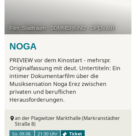
Film, Stadtraum · SOMMERKINO - OPEN AIR
NOGA
PREVIEW vor dem Kinostart - mehrspr.
Originalfassung mit deut. Untertiteln:
Ein
intimer Dokumentarfilm über die
Musiksensation Noga Erez zwischen
privaten und beruflichen
Herausforderungen.
an der Plagwitzer Markthalle (Markranstädter
Straße 8)
So. 09.08.
21:30 Uhr
Ticket