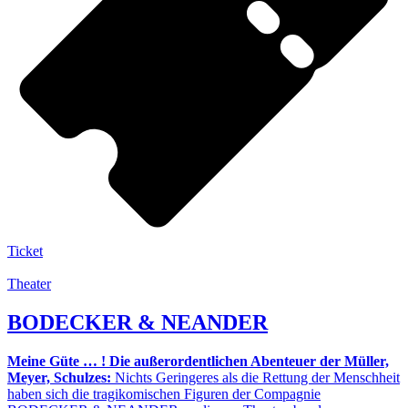
Ticket
Theater
BODECKER & NEANDER
Meine Güte … ! Die außerordentlichen Abenteuer der Müller,
Meyer, Schulzes:
Nichts Geringeres als die Rettung der Menschheit
haben sich die tragikomischen Figuren der Compagnie