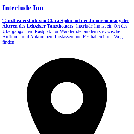
Interlude Inn
Tanztheaterstück von Clara Sjölin mit der Juniorcompany der
Älteren des Leipziger Tanztheaters:
Interlude Inn ist ein Ort des
Übergangs – ein Rastplatz für Wandernde, an dem sie zwischen
Aufbruch und Ankommen, Loslassen und Festhalten ihren Weg
finden.