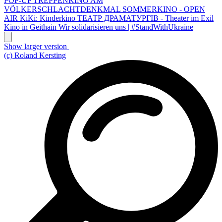
POP-UP TREPPENKINO AM
VÖLKERSCHLACHTDENKMAL
SOMMERKINO - OPEN
AIR
KiKi: Kinderkino
ТЕАТР ДРАМАТУРГІВ - Theater im Exil
Kino in Geithain
Wir solidarisieren uns | #StandWithUkraine
Show larger version
(c) Roland Kersting