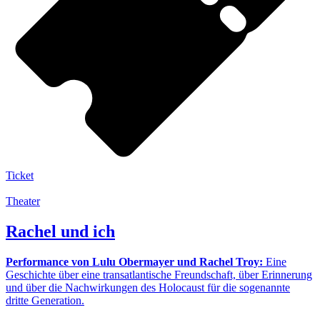
Ticket
Theater
Rachel und ich
Performance von Lulu Obermayer und Rachel Troy:
Eine
Geschichte über eine transatlantische Freundschaft, über Erinnerung
und über die Nachwirkungen des Holocaust für die sogenannte
dritte Generation.