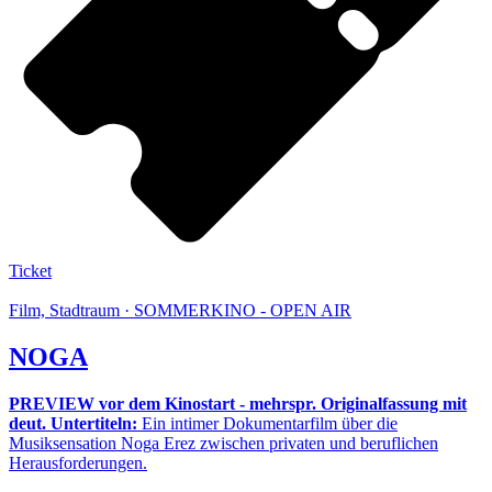
Ticket
Film, Stadtraum · SOMMERKINO - OPEN AIR
NOGA
PREVIEW vor dem Kinostart - mehrspr. Originalfassung mit
deut. Untertiteln:
Ein intimer Dokumentarfilm über die
Musiksensation Noga Erez zwischen privaten und beruflichen
Herausforderungen.