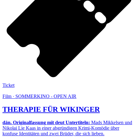
Ticket
Film · SOMMERKINO - OPEN AIR
THERAPIE FÜR WIKINGER
dän. Originalfassung mit deut Untertiteln:
Mads Mikkelsen und
Nikolai Lie Kaas in einer abgründigen Krimi-Komödie über
konfuse Identitäten und zwei Brüder, die sich lieben.