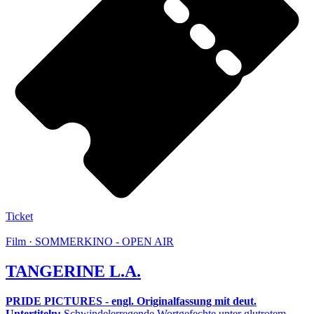
Ticket
Film · SOMMERKINO - OPEN AIR
TANGERINE L.A.
PRIDE PICTURES - engl. Originalfassung mit deut.
Untertiteln:
Schwindelerregende Wortgefechte unter glutrotem