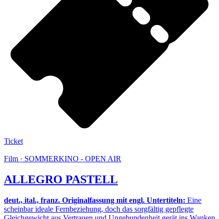
Ticket
Film · SOMMERKINO - OPEN AIR
ALLEGRO PASTELL
deut., ital., franz. Originalfassung mit engl. Untertiteln:
Eine
scheinbar ideale Fernbeziehung, doch das sorgfältig gepflegte
Gleichgewicht aus Vertrauen und Ungebundenheit gerät ins Wanken