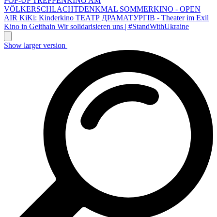
POP-UP TREPPENKINO AM
VÖLKERSCHLACHTDENKMAL
SOMMERKINO - OPEN
AIR
KiKi: Kinderkino
ТЕАТР ДРАМАТУРГІВ - Theater im Exil
Kino in Geithain
Wir solidarisieren uns | #StandWithUkraine
Show larger version