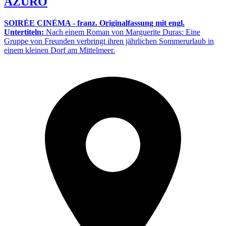
AZURO
SOIRÉE CINÉMA - franz. Originalfassung mit engl.
Untertiteln:
Nach einem Roman von Marguerite Duras: Eine
Gruppe von Freunden verbringt ihren jährlichen Sommerurlaub in
einem kleinen Dorf am Mittelmeer.