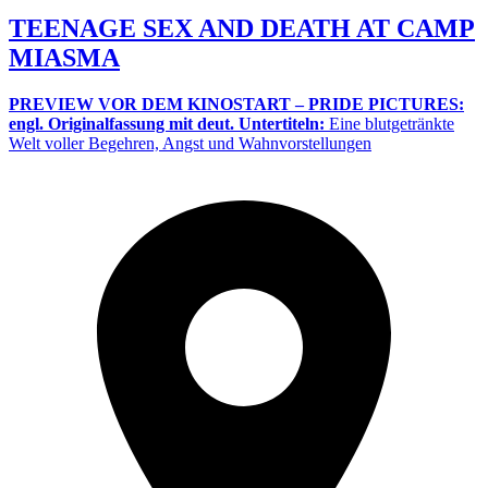
TEENAGE SEX AND DEATH AT CAMP
MIASMA
PREVIEW VOR DEM KINOSTART – PRIDE PICTURES:
engl. Originalfassung mit deut. Untertiteln:
Eine blutgetränkte
Welt voller Begehren, Angst und Wahnvorstellungen