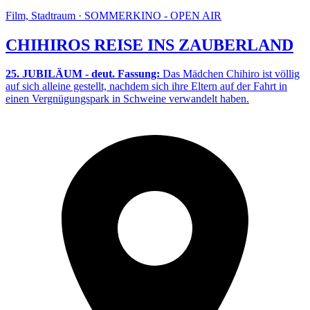
Film, Stadtraum · SOMMERKINO - OPEN AIR
CHIHIROS REISE INS ZAUBERLAND
25. JUBILÄUM - deut. Fassung:
Das Mädchen Chihiro ist völlig
auf sich alleine gestellt, nachdem sich ihre Eltern auf der Fahrt in
einen Vergnügungspark in Schweine verwandelt haben.