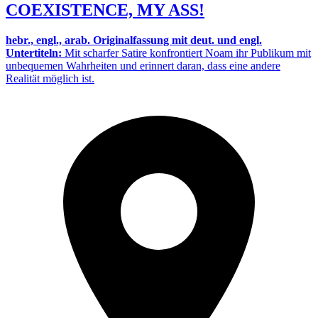
COEXISTENCE, MY ASS!
hebr., engl., arab. Originalfassung mit deut. und engl.
Untertiteln:
Mit scharfer Satire konfrontiert Noam ihr Publikum mit
unbequemen Wahrheiten und erinnert daran, dass eine andere
Realität möglich ist.