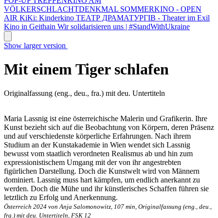
POP-UP TREPPENKINO AM
VÖLKERSCHLACHTDENKMAL
SOMMERKINO - OPEN
AIR
KiKi: Kinderkino
ТЕАТР ДРАМАТУРГІВ - Theater im Exil
Kino in Geithain
Wir solidarisieren uns | #StandWithUkraine
Show larger version
Mit einem Tiger schlafen
Originalfassung (eng., deu., fra.) mit deu. Untertiteln
Maria Lassnig ist eine österreichische Malerin und Grafikerin. Ihre
Kunst bezieht sich auf die Beobachtung von Körpern, deren Präsenz
und auf verschiedenste körperliche Erfahrungen. Nach ihrem
Studium an der Kunstakademie in Wien wendet sich Lassnig
bewusst vom staatlich verordneten Realismus ab und hin zum
expressionistischem Umgang mit der von ihr angestrebten
figürlichen Darstellung. Doch die Kunstwelt wird von Männern
dominiert. Lassnig muss hart kämpfen, um endlich anerkannt zu
werden. Doch die Mühe und ihr künstlerisches Schaffen führen sie
letztlich zu Erfolg und Anerkennung.
Österreich 2024 von Anja Salomonowitz, 107 min, Originalfassung (eng., deu.,
fra.) mit deu. Untertiteln, FSK 12