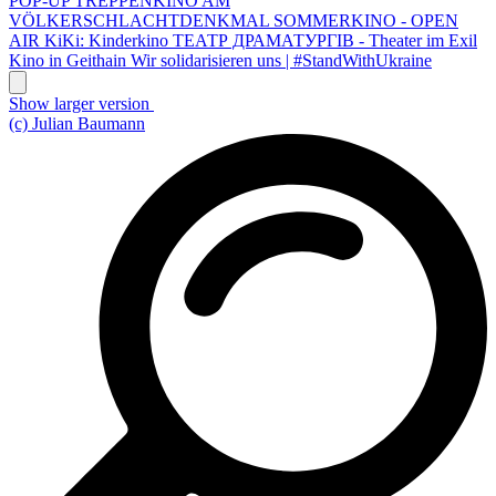
POP-UP TREPPENKINO AM
VÖLKERSCHLACHTDENKMAL
SOMMERKINO - OPEN
AIR
KiKi: Kinderkino
ТЕАТР ДРАМАТУРГІВ - Theater im Exil
Kino in Geithain
Wir solidarisieren uns | #StandWithUkraine
Show larger version
(c) Julian Baumann