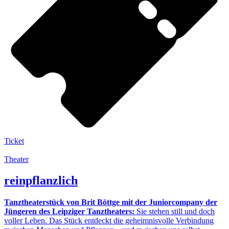
Ticket
Theater
reinpflanzlich
Tanztheaterstück von Brit Böttge mit der Juniorcompany der
Jüngeren des Leipziger Tanztheaters:
Sie stehen still und doch
voller Leben. Das Stück entdeckt die geheimnisvolle Verbindung