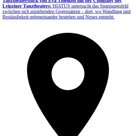
Tanztheaterstück von Eva Thielken mit der Company des
Leipziger Tanztheaters:
HIATUS untersucht das Spannungsfeld
zwischen sich anziehenden Gegensätzen – dort, wo Wandlung und
Beständigkeit nebeneinander bestehen und Neues entsteht.