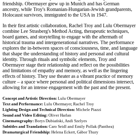
friendship. Obermayer grew up in Munich and has German
ancestry, while Troy's Romanian-Hungarian-Jewish grandparents,
Holocaust survivors, immigrated to the USA in 1947.
In their first artistic collaboration, Rachel Troy and Lulu Obermayer
combine Lee Strasberg's Method Acting, therapeutic techniques,
board games, and storytelling to engage with the aftermath of
historical trauma and intergenerational narratives. The performance
explores the in-between spaces of consciousness, time, and language
that shape the understanding of history and personal and cultural
identity. Through rituals and symbolic elements, Troy and
Obermayer stage their relationship and reflect on the possibilities
and limitations of empathy and memory, as well as the lingering
effects of history. They use theater as a vibrant practice of memory
culture – a space where personal and political dimensions intersect,
allowing for an intense engagement with the past and the present.
Concept and Artistic Direction:
Lulu Obermayer
Text and Performance:
Lulu Obermayer, Rachel Troy
Lighting Design and Technical Direction:
Michele Piazzi
Sound and Video Editing:
Oliver Harlan
Cinematography:
Borys Dubiański, Andi Szelyes
Subtitles and Translation:
Caro Seidl and Emily Pollak (Panthea)
Dramaturgical Friendship:
Helena Eckert, Gábor Thury