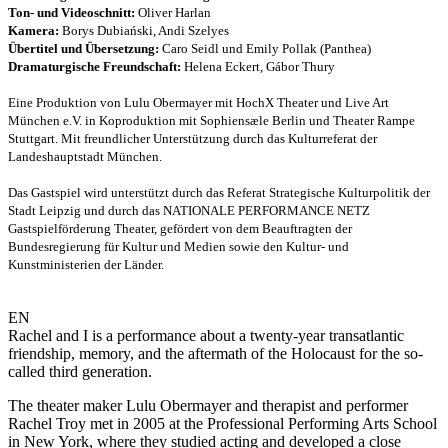
Ton- und Videoschnitt:
Oliver Harlan
Kamera:
Borys Dubiański, Andi Szelyes
Übertitel und Übersetzung:
Caro Seidl und Emily Pollak (Panthea)
Dramaturgische Freundschaft:
Helena Eckert, Gábor Thury
Eine Produktion von Lulu Obermayer mit HochX Theater und Live Art
München e.V. in Koproduktion mit Sophiensæle Berlin und Theater Rampe
Stuttgart. Mit freundlicher Unterstützung durch das Kulturreferat der
Landeshauptstadt München.
Das Gastspiel wird unterstützt durch das Referat Strategische Kulturpolitik der
Stadt Leipzig und durch das NATIONALE PERFORMANCE NETZ
Gastspielförderung Theater, gefördert von dem Beauftragten der
Bundesregierung für Kultur und Medien sowie den Kultur- und
Kunstministerien der Länder.
EN
Rachel and I is a performance about a twenty-year transatlantic
friendship, memory, and the aftermath of the Holocaust for the so-
called third generation.
The theater maker Lulu Obermayer and therapist and performer
Rachel Troy met in 2005 at the Professional Performing Arts School
in New York, where they studied acting and developed a close