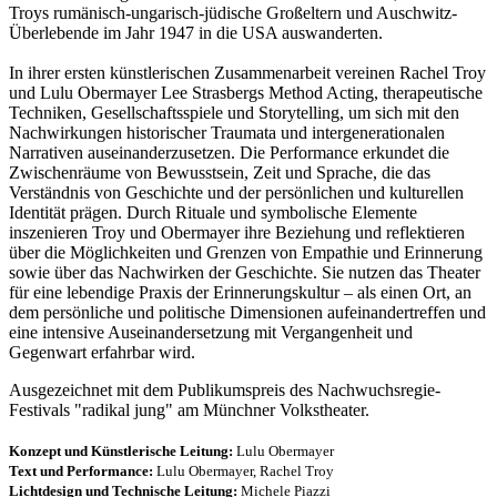
Troys rumänisch-ungarisch-jüdische Großeltern und Auschwitz-
Überlebende im Jahr 1947 in die USA auswanderten.
In ihrer ersten künstlerischen Zusammenarbeit vereinen Rachel Troy
und Lulu Obermayer Lee Strasbergs Method Acting, therapeutische
Techniken, Gesellschaftsspiele und Storytelling, um sich mit den
Nachwirkungen historischer Traumata und intergenerationalen
Narrativen auseinanderzusetzen. Die Performance erkundet die
Zwischenräume von Bewusstsein, Zeit und Sprache, die das
Verständnis von Geschichte und der persönlichen und kulturellen
Identität prägen. Durch Rituale und symbolische Elemente
inszenieren Troy und Obermayer ihre Beziehung und reflektieren
über die Möglichkeiten und Grenzen von Empathie und Erinnerung
sowie über das Nachwirken der Geschichte. Sie nutzen das Theater
für eine lebendige Praxis der Erinnerungskultur – als einen Ort, an
dem persönliche und politische Dimensionen aufeinandertreffen und
eine intensive Auseinandersetzung mit Vergangenheit und
Gegenwart erfahrbar wird.
Ausgezeichnet mit dem Publikumspreis des Nachwuchsregie-
Festivals "radikal jung" am Münchner Volkstheater.
Konzept und Künstlerische Leitung:
Lulu Obermayer
Text und Performance:
Lulu Obermayer, Rachel Troy
Lichtdesign und Technische Leitung:
Michele Piazzi