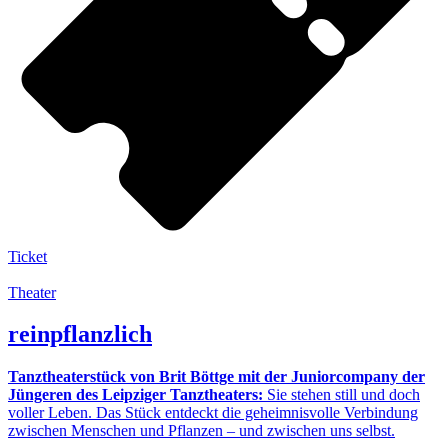
Ticket
Theater
reinpflanzlich
Tanztheaterstück von Brit Böttge mit der Juniorcompany der
Jüngeren des Leipziger Tanztheaters:
Sie stehen still und doch
voller Leben. Das Stück entdeckt die geheimnisvolle Verbindung
zwischen Menschen und Pflanzen – und zwischen uns selbst.