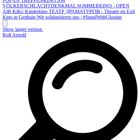
POP-UP TREPPENKINO AM
VÖLKERSCHLACHTDENKMAL
SOMMERKINO - OPEN
AIR
KiKi: Kinderkino
ТЕАТР ДРАМАТУРГІВ - Theater im Exil
Kino in Geithain
Wir solidarisieren uns | #StandWithUkraine
Show larger version
Rolf Arnold