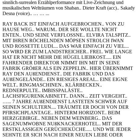
sinnlich-surrealen Erzählperformance mit Live-Zeichnung und
musikalischen Welträumen von Shaban.. Dieter Kraft (acc).. Sakady
Desna (voice).. … … ...
RAY BACK IST EINFACH AUFGEBROCHEN.. VON ZU
HAUSE WEG.. WARUM.. DER SEE WOLLTE NICHT
ENTEN.. UND SEINE VERFLOSSNE.. ELVIRA TALSPITZ..
MIT IHREN RÖCHELNDEN MÖPSEN STROLCH IWAN
UND ROSSETTE LUDI.... DAS WAR EINFACH ZU VIEL...
SO WIRD ER ZUM LANDSTREICHER.. FREI.. WIE LANGE
HAT ER NICHT MEHR DIE HÜGEL LIEBKOST..... EIN
FAHRENDER DIREKTOR NIMMT IHN MIT IN SEINE
FABRIK GRÖßER ALS EIN ZEPPELIN.. HIER ÜBERNIMMT
RAY DEN AUßENDIENST.. DIE FABRIK UND DAS
AUßENGELÄNDE.. EIN RIESIGES AREAL.. EINE EIGNE
WELT.. RINGMASCHINEN.. KLÄRBECKEN..
REDNERPULTE.. IMBISSPALÄSTE..
LACHSFIGURENKABINETT.. DANN... ZEIT VERGEHT..
…... 7 JAHRE AUßENDIENST LASTETEN SCHWER AUF
SEINEN SCHULTERN.... TRÄUMTE ER DOCH VON DER
PFIRSICHPLANTAGE.. HINTERM HORIZONT.. BEIM
HERZGEBIRGE.. NEBEN DEM WEINBERG.. DAS
SAGENUMWOBNE NUßKNACKERHOTEL.. MIT DER
ERSTKLASSIGEN GERÜCHEKÜCHE..... UND WIE JEDER
SEHNTE ER SICH NACH EINER NEUEN LIEBE ODER