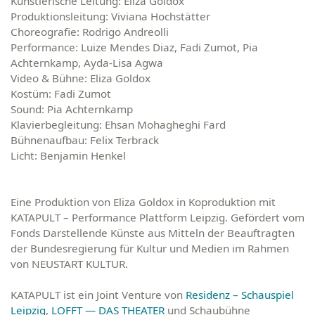
Künstlerische Leitung:
Eliza Goldox
Produktionsleitung:
Viviana Hochstätter
Choreografie:
Rodrigo Andreolli
Performance:
Luize Mendes Diaz, Fadi Zumot, Pia
Achternkamp, Ayda-Lisa Agwa
Video & Bühne:
Eliza Goldox
Kostüm:
Fadi Zumot
Sound:
Pia Achternkamp
Klavierbegleitung
: Ehsan Mohagheghi Fard
Bühnenaufbau:
Felix Terbrack
Licht:
Benjamin Henkel
Eine Produktion von Eliza Goldox in Koproduktion mit
KATAPULT – Performance Plattform Leipzig. Gefördert vom
Fonds Darstellende Künste aus Mitteln der Beauftragten
der Bundesregierung für Kultur und Medien im Rahmen
von NEUSTART KULTUR.
KATAPULT ist ein Joint Venture von
Residenz – Schauspiel
Leipzig
,
LOFFT — DAS THEATER
und Schaubühne