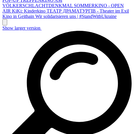
POP-UP TREPPENKINO AM
VÖLKERSCHLACHTDENKMAL
SOMMERKINO - OPEN
AIR
KiKi: Kinderkino
ТЕАТР ДРАМАТУРГІВ - Theater im Exil
Kino in Geithain
Wir solidarisieren uns | #StandWithUkraine
Show larger version