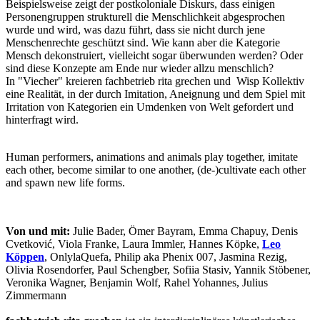
Beispielsweise zeigt der postkoloniale Diskurs, dass einigen
Personengruppen strukturell die Menschlichkeit abgesprochen
wurde und wird, was dazu führt, dass sie nicht durch jene
Menschenrechte geschützt sind. Wie kann aber die Kategorie
Mensch dekonstruiert, vielleicht sogar überwunden werden? Oder
sind diese Konzepte am Ende nur wieder allzu menschlich?
In "Viecher" kreieren fachbetrieb rita grechen und Wisp Kollektiv
eine Realität, in der durch Imitation, Aneignung und dem Spiel mit
Irritation von Kategorien ein Umdenken von Welt gefordert und
hinterfragt wird.
Human performers, animations and animals play together, imitate
each other, become similar to one another, (de-)cultivate each other
and spawn new life forms.
Von und mit:
Julie Bader, Ömer Bayram, Emma Chapuy, Denis
Cvetković, Viola Franke, Laura Immler, Hannes Köpke,
Leo
Köppen
, OnlylaQuefa, Philip aka Phenix 007, Jasmina Rezig,
Olivia Rosendorfer, Paul Schengber, Sofiia Stasiv, Yannik Stöbener,
Veronika Wagner, Benjamin Wolf, Rahel Yohannes, Julius
Zimmermann