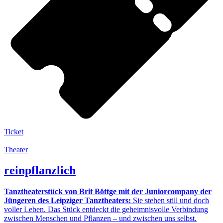
Ticket
Theater
reinpflanzlich
Tanztheaterstück von Brit Böttge mit der Juniorcompany der
Jüngeren des Leipziger Tanztheaters:
Sie stehen still und doch
voller Leben. Das Stück entdeckt die geheimnisvolle Verbindung
zwischen Menschen und Pflanzen – und zwischen uns selbst.