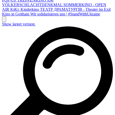
POP-UP TREPPENKINO AM
VÖLKERSCHLACHTDENKMAL
SOMMERKINO - OPEN
AIR
KiKi: Kinderkino
ТЕАТР ДРАМАТУРГІВ - Theater im Exil
Kino in Geithain
Wir solidarisieren uns | #StandWithUkraine
Show larger version