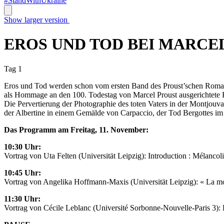
#StandWithUkraine
Show larger version
EROS UND TOD BEI MARCE
Tag 1
Eros und Tod werden schon vom ersten Band des Proust’schen Romanwer
als Hommage an den 100. Todestag von Marcel Proust ausgerichtete 
Die Pervertierung der Photographie des toten Vaters in der Montjouv
der Albertine in einem Gemälde von Carpaccio, der Tod Bergottes im
Das Programm am Freitag, 11. November:
10:30 Uhr:
Vortrag von Uta Felten (Universität Leipzig): Introduction : Mélancoliq
10:45 Uhr:
Vortrag von Angelika Hoffmann-Maxis (Universität Leipzig): « La mor
11:30 Uhr:
Vortrag von Cécile Leblanc (Université Sorbonne-Nouvelle-Paris 3): D