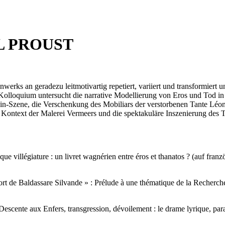
L PROUST
ks an geradezu leitmotivartig repetiert, variiert und transformiert u
Kolloquium untersucht die narrative Modellierung von Eros und Tod 
ain-Szene, die Verschenkung des Mobiliars der verstorbenen Tante Léo
 Kontext der Malerei Vermeers und die spektakuläre Inszenierung des 
ue villégiature : un livret wagnérien entre éros et thanatos ? (auf franz
t de Baldassare Silvande » : Prélude à une thématique de la Recherche
escente aux Enfers, transgression, dévoilement : le drame lyrique, pa