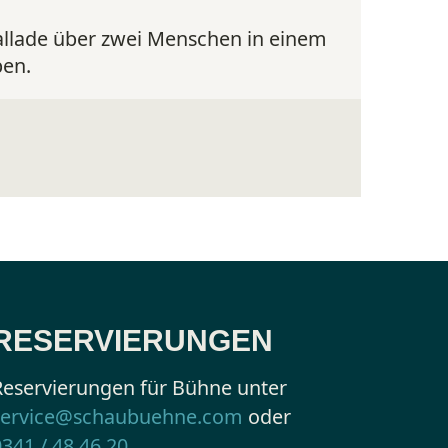
llade über zwei Menschen in einem
engl. O
ben.
hinter 
an der
Sa. 08.0
RESERVIERUNGEN
Reservierungen für Bühne unter
service@schaubuehne.com
oder
0341 / 48 46 20