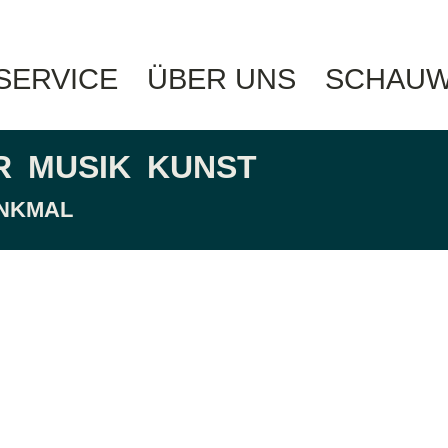
 SERVICE
ÜBER UNS
SCHAUW
R
MUSIK
KUNST
ENKMAL
hain