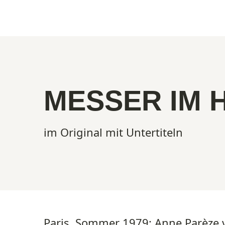
Show larger version
MESSER IM 
im Original mit Untertiteln
Paris, Sommer 1979: Anne Parèze v