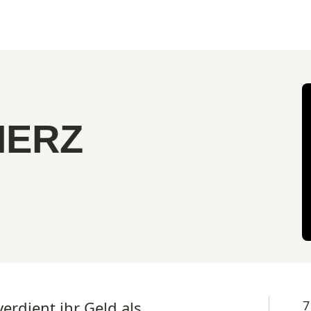
HERZ
erdient ihr Geld als
7