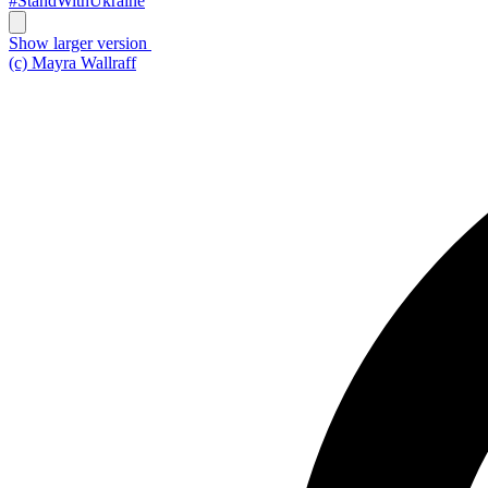
#StandWithUkraine
Show larger version
(c) Mayra Wallraff