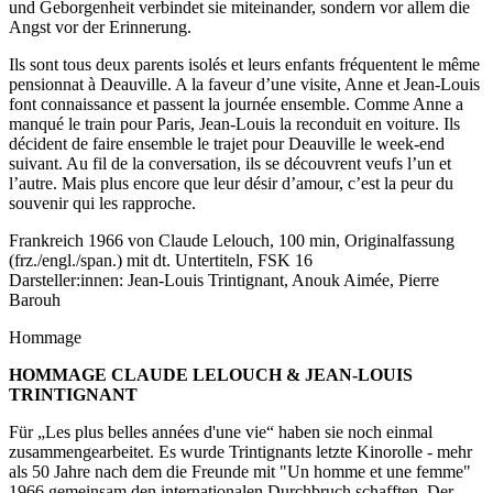
und Geborgenheit verbindet sie miteinander, sondern vor allem die
Angst vor der Erinnerung.
Ils sont tous deux parents isolés et leurs enfants fréquentent le même
pensionnat à Deauville. A la faveur d’une visite, Anne et Jean-Louis
font connaissance et passent la journée ensemble. Comme Anne a
manqué le train pour Paris, Jean-Louis la reconduit en voiture. Ils
décident de faire ensemble le trajet pour Deauville le week-end
suivant. Au fil de la conversation, ils se découvrent veufs l’un et
l’autre. Mais plus encore que leur désir d’amour, c’est la peur du
souvenir qui les rapproche.
Frankreich 1966 von Claude Lelouch, 100 min, Originalfassung
(frz./engl./span.) mit dt. Untertiteln, FSK 16
Darsteller:innen: Jean-Louis Trintignant, Anouk Aimée, Pierre
Barouh
Hommage
HOMMAGE
CLAUDE LELOUCH & JEAN-LOUIS
TRINTIGNANT
Für „Les plus belles années d'une vie“ haben sie noch einmal
zusammengearbeitet. Es wurde Trintignants letzte Kinorolle - mehr
als 50 Jahre nach dem die Freunde mit "Un homme et une femme"
1966 gemeinsam den internationalen Durchbruch schafften. Der