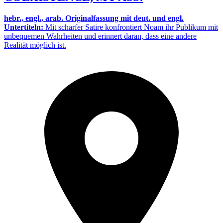
hebr., engl., arab. Originalfassung mit deut. und engl.
Untertiteln:
Mit scharfer Satire konfrontiert Noam ihr Publikum mit
unbequemen Wahrheiten und erinnert daran, dass eine andere
Realität möglich ist.