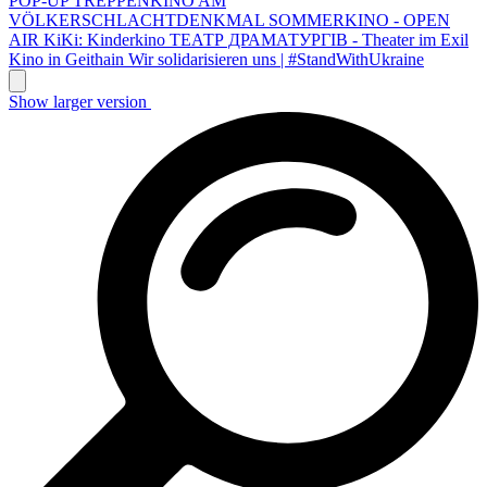
POP-UP TREPPENKINO AM
VÖLKERSCHLACHTDENKMAL
SOMMERKINO - OPEN
AIR
KiKi: Kinderkino
ТЕАТР ДРАМАТУРГІВ - Theater im Exil
Kino in Geithain
Wir solidarisieren uns | #StandWithUkraine
Show larger version