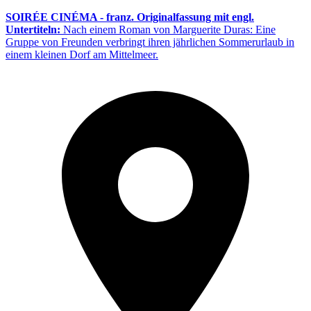
SOIRÉE CINÉMA - franz. Originalfassung mit engl.
Untertiteln:
Nach einem Roman von Marguerite Duras: Eine
Gruppe von Freunden verbringt ihren jährlichen Sommerurlaub in
einem kleinen Dorf am Mittelmeer.