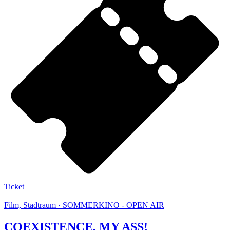
Ticket
Film, Stadtraum · SOMMERKINO - OPEN AIR
COEXISTENCE, MY ASS!