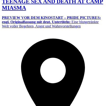
TEENAGE SEX AND DEATH AT CAMP
MIASMA
PREVIEW VOR DEM KINOSTART – PRIDE PICTURES:
engl. Originalfassung mit deut. Untertiteln:
Eine blutgetränkte
Welt voller Begehren, Angst und Wahnvorstellungen