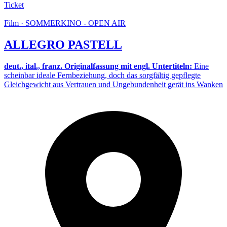
Ticket
Film · SOMMERKINO - OPEN AIR
ALLEGRO PASTELL
deut., ital., franz. Originalfassung mit engl. Untertiteln:
Eine
scheinbar ideale Fernbeziehung, doch das sorgfältig gepflegte
Gleichgewicht aus Vertrauen und Ungebundenheit gerät ins Wanken