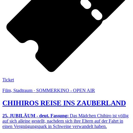
Ticket
Film, Stadtraum · SOMMERKINO - OPEN AIR
CHIHIROS REISE INS ZAUBERLAND
25. JUBILÄUM - deut. Fassung:
Das Mädchen Chihiro ist völlig
auf sich alleine gestellt, nachdem sich ihre Eltern auf der Fahrt in
einen Vergnügungspark in Schweine verwandelt haben.