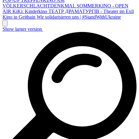
POP-UP TREPPENKINO AM
VÖLKERSCHLACHTDENKMAL
SOMMERKINO - OPEN
AIR
KiKi: Kinderkino
ТЕАТР ДРАМАТУРГІВ - Theater im Exil
Kino in Geithain
Wir solidarisieren uns | #StandWithUkraine
Show larger version