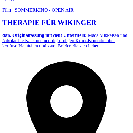
Film · SOMMERKINO - OPEN AIR
THERAPIE FÜR WIKINGER
dän. Originalfassung mit deut Untertiteln:
Mads Mikkelsen und
Nikolai Lie Kaas in einer abgründigen Krimi-Komödie über
konfuse Identitäten und zwei Brüder, die sich lieben.