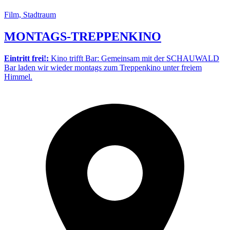
Film, Stadtraum
MONTAGS-TREPPENKINO
Eintritt frei!:
Kino trifft Bar: Gemeinsam mit der SCHAUWALD
Bar laden wir wieder montags zum Treppenkino unter freiem
Himmel.