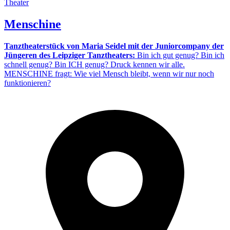
Theater
Menschine
Tanztheaterstück von Maria Seidel mit der Juniorcompany der
Jüngeren des Leipziger Tanztheaters:
Bin ich gut genug? Bin ich
schnell genug? Bin ICH genug? Druck kennen wir alle.
MENSCHINE fragt: Wie viel Mensch bleibt, wenn wir nur noch
funktionieren?