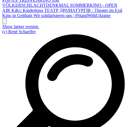
POP-UP TREPPENKINO AM
VÖLKERSCHLACHTDENKMAL
SOMMERKINO - OPEN
AIR
KiKi: Kinderkino
ТЕАТР ДРАМАТУРГІВ - Theater im Exil
Kino in Geithain
Wir solidarisieren uns | #StandWithUkraine
Show larger version
(c) René Schaeffer