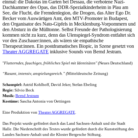
einmal: die Dakotas im Garten bei Dessau, die verbotene Nazi-
Dachkammer des Opas, das DDR-Spezialkinderheim in Plau am
See, die Flucht, die Fremdenlegion, die Drogen, das Alter Ego Dr.
Becker vom Auswärtigen Amt, den MTV-Promoter in Budapest,
den Organisator des Nato-Gipfels in Mecklenburg-Vorpommern und
den Absturz in die Mülltonne. Selbst Freunde der Pathologisierung
kommen nicht zu kurz, denn das Ulenspiegel-Syndrom entfaltet sich
vor den Zuschauer:innen, als wären sie empathische
Therapeut:innen. Ein postdramatisches Biopic, in Szene gesetzt von
Theater AGGREGATE
inklusive Sounds von Bernd Jestram.
"
Flatterndes, fauchiges, fröhliches Spiel mit Identitäten" (
Neues Deutschland)
“Rasant, intensiv, anspielungsreich.” (
Mitteldeutsche Zeitung)
Schauspiel:
Astrid Kohlhoff, David Jeker, Stefan Ebeling
Regie:
Silvio Beck
Musik:
Bernd Jestram
Kostüme:
Sascha Antonia von Oettingen
Eine Produktion von
Theater AGGREGATE
.
Das Projekt wurde gefördert durch das Land Sachsen-Anhalt und die Stadt
Halle. Die Niederschrift des Textes wurde gefördert durch die Kunststiftung des
Landes Sachsen-Anhalt und die Kloster Bergesche Stiftung.