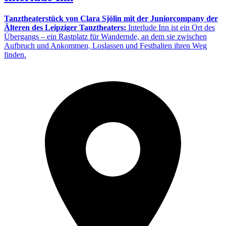
Tanztheaterstück von Clara Sjölin mit der Juniorcompany der
Älteren des Leipziger Tanztheaters:
Interlude Inn ist ein Ort des
Übergangs – ein Rastplatz für Wandernde, an dem sie zwischen
Aufbruch und Ankommen, Loslassen und Festhalten ihren Weg
finden.