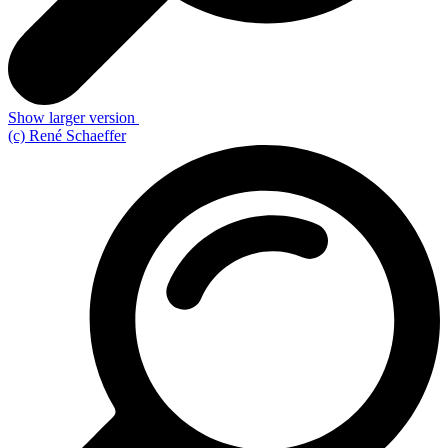
Show larger version
(c) René Schaeffer