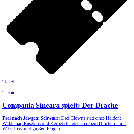
Ticket
Theater
Compania Sincara spielt: Der Drache
Frei nach Jewgeni Schwarz:
Drei Clowns statt eines Helden:
Waldemar, Eusebius und Kerbel stellen sich einem Drachen – mit
Witz, Herz und großen Fragen.