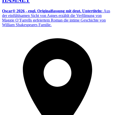
Oscar® 2026 - engl. Originalfassung mit deut. Untertiteln:
Aus
der einfühlsamen Sicht von Agnes erzählt die Verfilmung von
Maggie O’Farrells gefeiertem Roman die intime Geschichte von
William Shakespeares Familie.