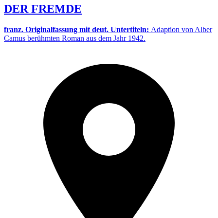
DER FREMDE
franz. Originalfassung mit deut. Untertiteln:
Adaption von Alber
Camus berühmten Roman aus dem Jahr 1942.