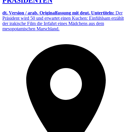
PRÄSIDENTEN
dt. Version / arab. Originalfassung mit deut. Untertiteln:
Der
Präsident wird 50 und erwartet einen Kuchen: Einfühlsam erzählt
der irakische Film die Irrfahrt eines Mädchens aus dem
mesopotamischen Marschland.