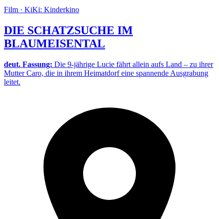
Film · KiKi: Kinderkino
DIE SCHATZSUCHE IM
BLAUMEISENTAL
deut. Fassung:
Die 9-jährige Lucie fährt allein aufs Land – zu ihrer
Mutter Caro, die in ihrem Heimatdorf eine spannende Ausgrabung
leitet.