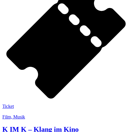
Ticket
Film, Musik
K IM K – Klang im Kino