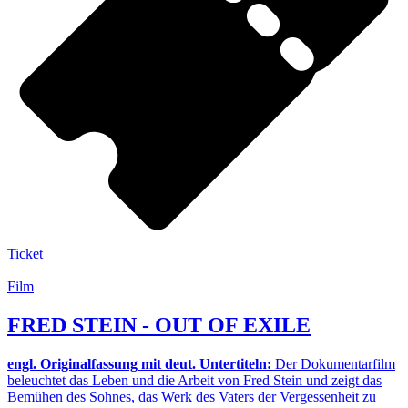
Ticket
Film
FRED STEIN - OUT OF EXILE
engl. Originalfassung mit deut. Untertiteln:
Der Dokumentarfilm
beleuchtet das Leben und die Arbeit von Fred Stein und zeigt das
Bemühen des Sohnes, das Werk des Vaters der Vergessenheit zu